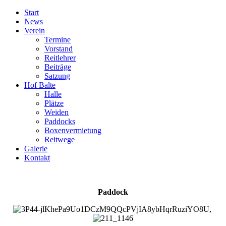
Start
News
Verein
Termine
Vorstand
Reitlehrer
Beiträge
Satzung
Hof Balte
Halle
Plätze
Weiden
Paddocks
Boxenvermietung
Reitwege
Galerie
Kontakt
Paddock